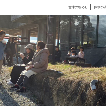
君津の朝めし
体験の